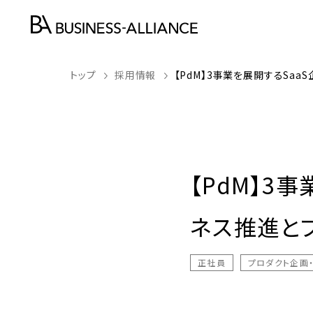
トップ
採用情報
【PdM】3事業を展開するSa
【PdM】3
ネス推進と
正社員
プロダクト企画