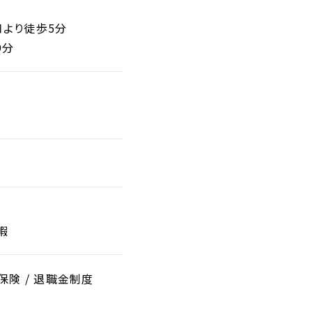
口より徒歩5分
9分
暇
災保険 / 退職金制度